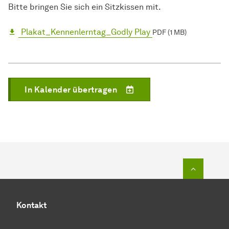
Bitte bringen Sie sich ein Sitzkissen mit.
Plakat_Kennenlerntag_Godly Play
PDF (1 MB)
In Kalender übertragen
Zum Seit
Kontakt